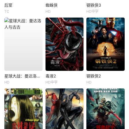
后室
蜘蛛侠
钢铁侠3
TC
HD
HD中字
星球大战：曼达洛人与古古
毒液2
钢铁侠2
HD
HD中字
HD