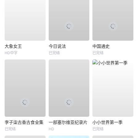
大象女王
今日说法
中国通史
HD中字
已完结
已完结
李子柒古香古食全集
一部塞尔维亚纪录片
小小世界第一季
已完结
HD
已完结