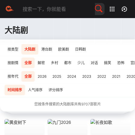
留言求片
大陆剧
按类型
大陆剧
港台剧
欧美剧
日韩剧
按剧情
全部
解密
乡村
都市
少儿
对话
搞笑
恐怖
宫
按年代
全部
2026
2025
2024
2023
2022
2021
202
时间排序
人气排序
评分排序
您按条件搜索的大陆剧库共有
9707
部影片