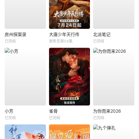
房州探案录
大唐少年天行传
北派笔记
已完结
更新至第04集
已完结
小芳
雀骨
为你而来2026
已完结
已完结
已完结