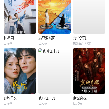
种墨园
扁豆爱焖面
九个弹孔
已完结
已完结
更新至第29集
野狗骨头
我叫任非凡
京城奇探
已完结
已完结
已完结