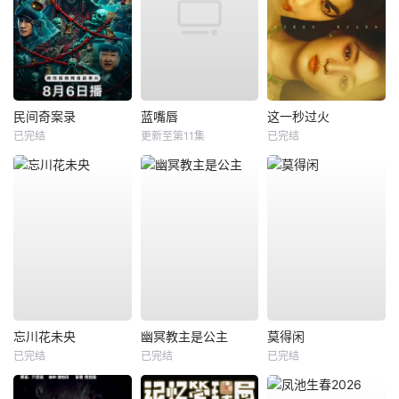
民间奇案录
蓝嘴唇
这一秒过火
已完结
更新至第11集
已完结
忘川花未央
幽冥教主是公主
莫得闲
已完结
已完结
已完结