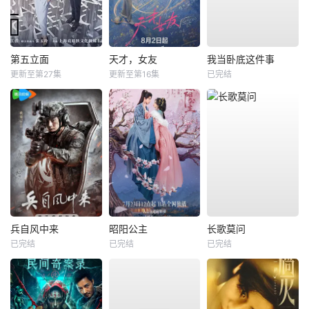
第五立面
天才，女友
我当卧底这件事
更新至第27集
更新至第16集
已完结
兵自风中来
昭阳公主
长歌莫问
已完结
已完结
已完结