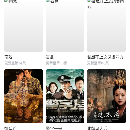
南戏
盲盒
吾凰在上之凤御四方
更新至第14集
更新至第13集
更新至第08集
御廷谣
警字一号
北魏冯太后