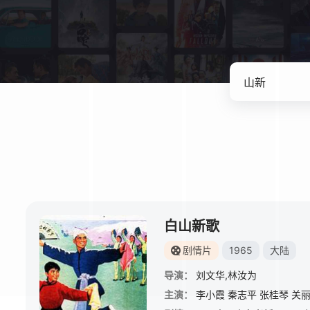
白山新歌
剧情片
1965
大陆
导演：
刘文华,林汝为
主演：
李小霞
秦志平
张桂琴
关