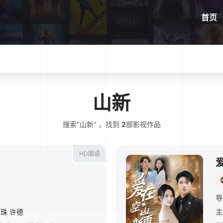
首页
山新
搜索"山新" ，找到
2
部影视作品
HD国语
导
丽珠
许德
主