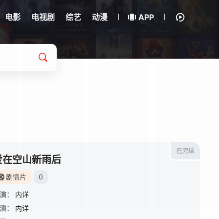
电影
电视剧
综艺
动漫
APP
已完结
爱在空山新雨后
剧情片
0
演：
内详
演：
内详