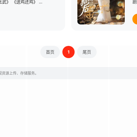
由《小车老板》 《双比武》 《送鸡还鸡》 《闹碾房》等四个小节目组成。这些节目有单出头，二人转拉场戏，用不同的形式，歌唱了东北农村的新人新事新风尚，歌唱了民兵苦练杀敌本领，紧握手中枪和军爱民 民拥军的革命优良传统。
剧
首页
1
尾页
影视资源上传、存储服务。