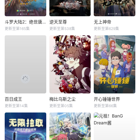
斗罗大陆2：绝世唐门
逆天至尊
无上神帝
更新至第165集
更新至第538集
更新至第629集
百日成王
梅比乌斯之尘
开心锤锤世界
更新至第14集
更新至第05集
更新至第66集