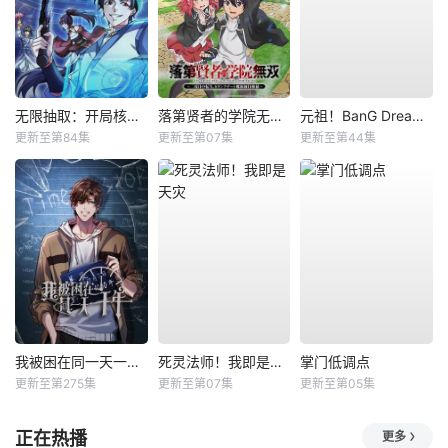
无限抽取：开局核平修仙世界动态漫
落第贤者的学院无双第二回转生，S等级作弊魔术师冒险记
元祖！BanG Dream酱
更新至第84集
更新至第07集
更新至第44集
我被困在同一天一千年动态漫
死灵法师！我即是天灾
掌门低调点
更新至第275集
更新至第07集
更新至第05集
正在热播
更多