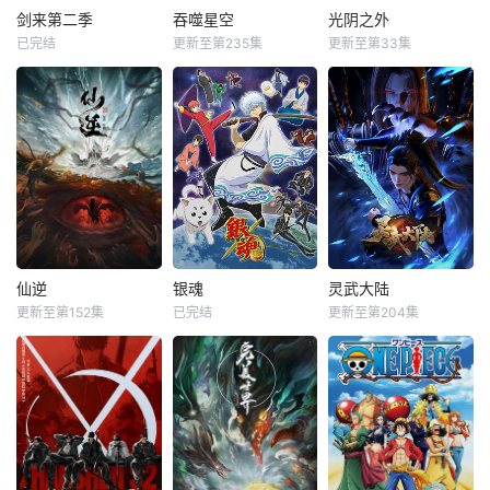
剑来第二季
吞噬星空
光阴之外
已完结
更新至第235集
更新至第33集
仙逆
银魂
灵武大陆
更新至第152集
已完结
更新至第204集