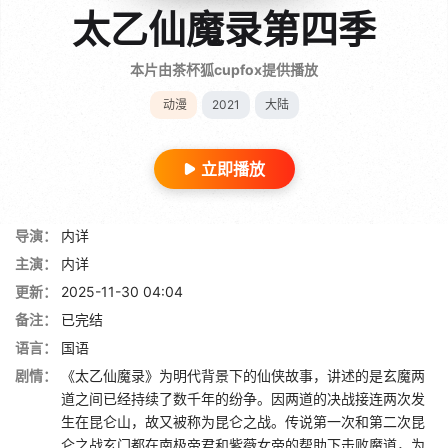
太乙仙魔录第四季
本片由茶杯狐cupfox提供播放
动漫
2021
大陆
立即播放
导演：
内详
主演：
内详
更新：
2025-11-30 04:04
备注：
已完结
语言：
国语
剧情：
《太乙仙魔录》为明代背景下的仙侠故事，讲述的是玄魔两
道之间已经持续了数千年的纷争。因两道的决战接连两次发
生在昆仑山，故又被称为昆仑之战。传说第一次和第二次昆
仑之战玄门都在南极帝君和紫薇女帝的帮助下击败魔道，为