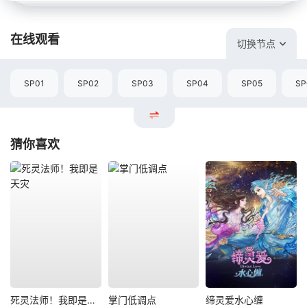
在线观看
切换节点
SP01
SP02
SP03
SP04
SP05
SP
猜你喜欢
死灵法师！我即是天灾
掌门低调点
缔灵爱水心缠