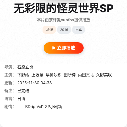
无彩限的怪灵世界SP
本片由茶杯狐cupfox提供播放
动漫
2016
日本
立即播放
导演：
石原立也
主演：
下野纮
上坂堇
早见沙织
田所梓
内田真礼
久野美咲
更新：
2025-11-30 04:38
备注：
已完结
语言：
日语
剧情：
BDrip Vol1 SP小剧场