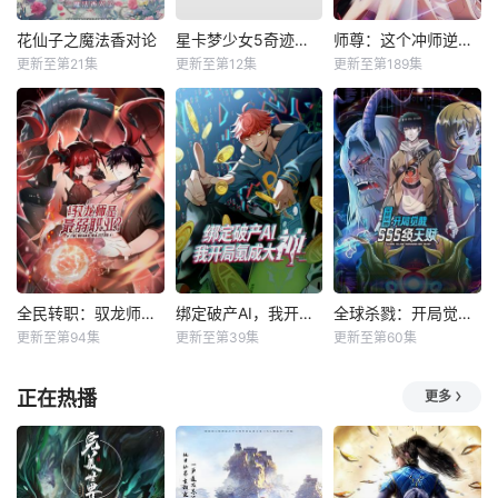
花仙子之魔法香对论
星卡梦少女5奇迹绽放
师尊：这个冲师逆徒才不是圣子动态漫
更新至第21集
更新至第12集
更新至第189集
全民转职：驭龙师是最弱职业？动态漫
绑定破产AI，我开局氪成大神动态漫
全球杀戮：开局觉醒SSS级天赋动态漫
更新至第94集
更新至第39集
更新至第60集
正在热播
更多