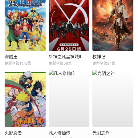
海贼王
斩神之凡尘神域Ⅱ
牧神记
更新至第1172集
更新至第09集
更新至第94集
火影忍者
凡人修仙传
光阴之外