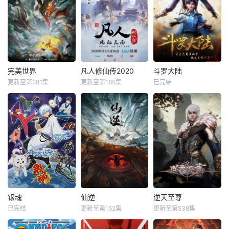
完美世界
凡人修仙传2020
斗罗大陆
更新至第281集
更新至第185集
已完结
银魂
仙逆
逆天至尊
已完结
更新至第152集
更新至第538集