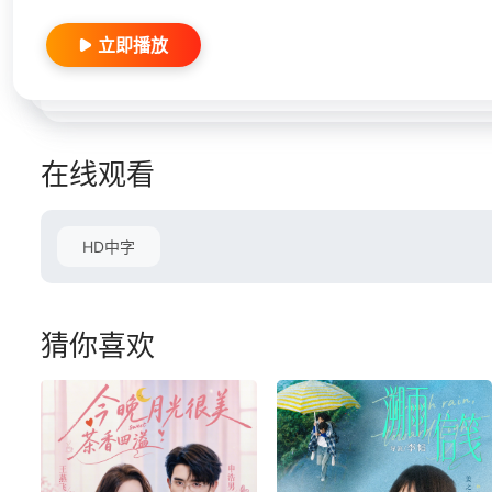
立即播放
在线观看
HD中字
猜你喜欢