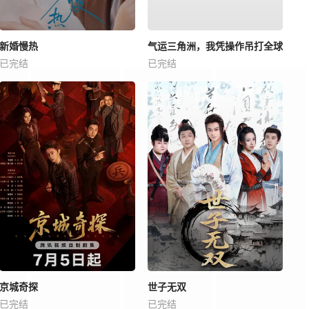
新婚慢热
气运三角洲，我凭操作吊打全球
已完结
已完结
京城奇探
世子无双
已完结
已完结