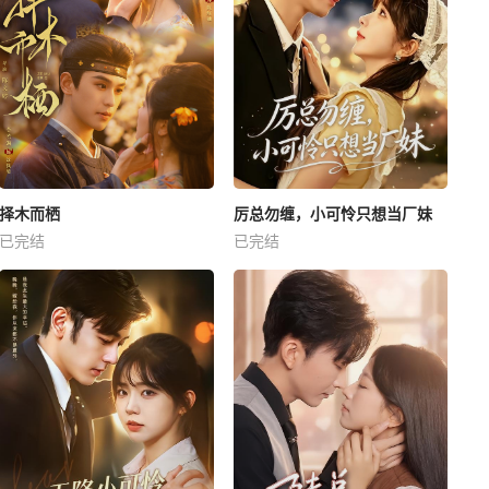
择木而栖
厉总勿缠，小可怜只想当厂妹
已完结
已完结