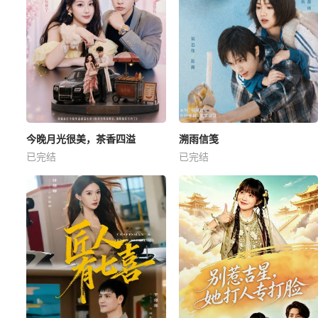
今晚月光很美，茶香四溢
溯雨信笺
已完结
已完结