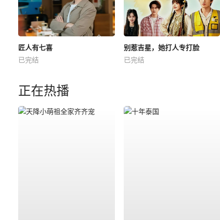
匠人有七喜
别惹吉星，她打人专打脸
已完结
已完结
正在热播