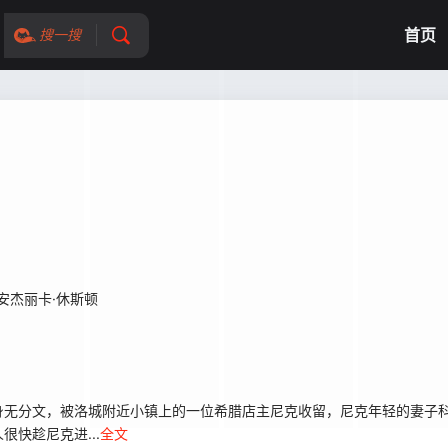
首页
搜一搜
安杰丽卡·休斯顿
饰）身无分文，被洛城附近小镇上的一位希腊店主尼克收留，尼克年轻的妻子科拉（Je
快趁尼克进...
全文