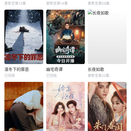
更新至第13集
更新至第14集
更新至第08集
凛冬下的罪恶
幽宅奇谭
长夜如歌
已完结
已完结
更新至第22集