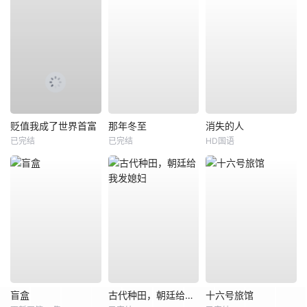
贬值我成了世界首富
那年冬至
消失的人
已完结
已完结
HD国语
盲盒
古代种田，朝廷给我发媳妇
十六号旅馆