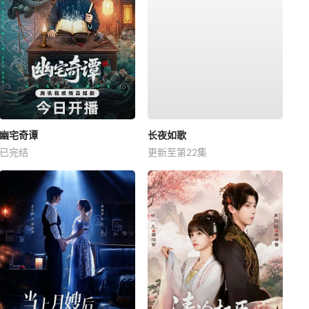
幽宅奇谭
长夜如歌
已完结
更新至第22集