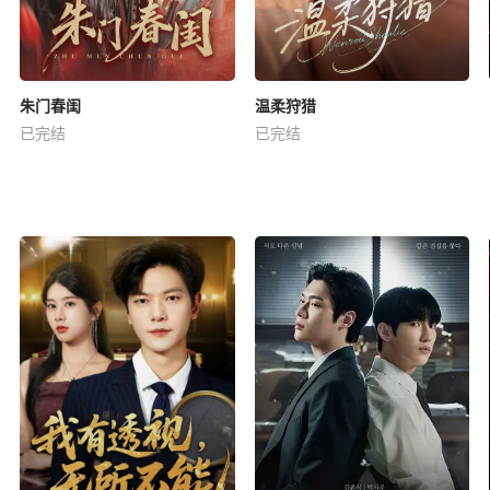
朱门春闺
温柔狩猎
已完结
已完结