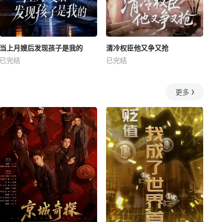
当上月嫂后发现孩子是我的
清冷权臣他又争又抢
已完结
已完结
更多