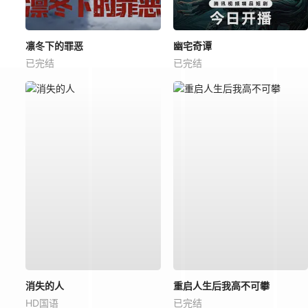
凛冬下的罪恶
幽宅奇谭
已完结
已完结
消失的人
重启人生后我高不可攀
HD国语
已完结