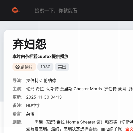
弃妇怨
本片由茶杯狐cupfox提供播放
剧情片
1930
美国
导演：
罗伯特·Z·伦纳德
主演：
瑙玛·希拉
切斯特·莫里斯 Chester Morris
罗伯特·蒙哥马
更新：
2025-11-30 04:13
备注：
HD中字
语言：
英语
剧情：
杰瑞（瑙玛·希拉 Norma Shearer 饰）和泰德（切斯特·莫
爱慕着杰瑞。最终，杰瑞决定选择泰德，而拒绝了保...
全