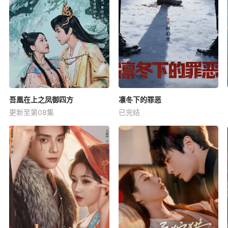
吾凰在上之凤御四方
凛冬下的罪恶
更新至第08集
已完结