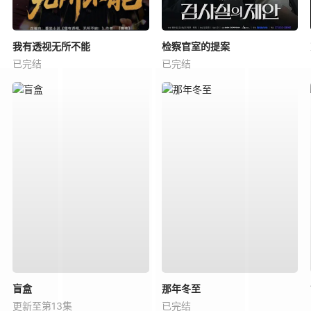
我有透视无所不能
检察官室的提案
已完结
已完结
盲盒
那年冬至
更新至第13集
已完结