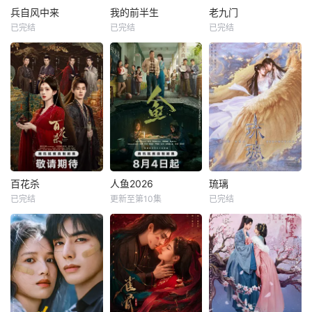
兵自风中来
我的前半生
老九门
已完结
已完结
已完结
百花杀
人鱼2026
琉璃
已完结
更新至第10集
已完结