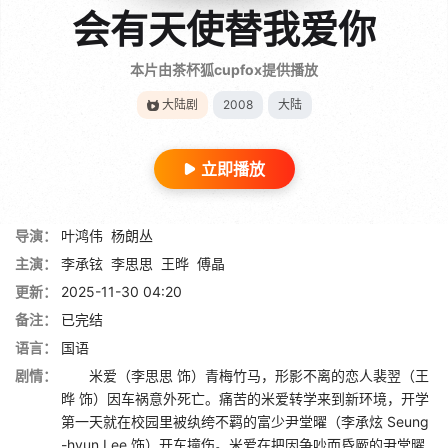
会有天使替我爱你
本片由茶杯狐cupfox提供播放
大陆剧
2008
大陆
立即播放
导演：
叶鸿伟
杨朗丛
主演：
李承铉
李思思
王晔
傅晶
更新：
2025-11-30 04:20
备注：
已完结
语言：
国语
剧情：
米爱（李思思 饰）青梅竹马，形影不离的恋人裴翌（王
晔 饰）因车祸意外死亡。痛苦的米爱转学来到新环境，开学
第一天就在校园里被纨绔不羁的富少尹堂曜（李承炫 Seung
-hyun Lee 饰）开车撞伤。米爱在把因争吵而昏厥的尹堂曜