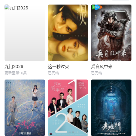
九门2026
这一秒过火
兵自风中来
更新至第16集
已完结
已完结