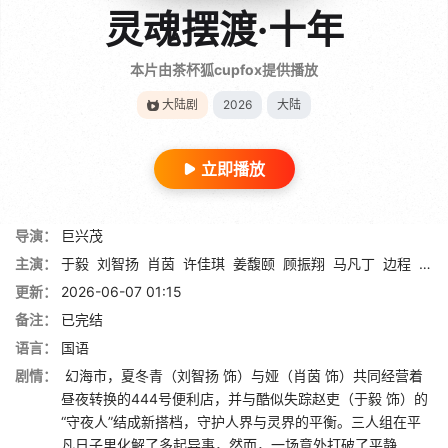
灵魂摆渡·十年
本片由茶杯狐cupfox提供播放
大陆剧
2026
大陆
立即播放
导演：
巨兴茂
主演：
于毅
刘智扬
肖茵
许佳琪
姜馥颐
顾振翔
马凡丁
边程
简宇
更新：
2026-06-07 01:15
备注：
已完结
语言：
国语
剧情：
幻海市，夏冬青（刘智扬 饰）与娅（肖茵 饰）共同经营着
昼夜转换的444号便利店，并与酷似失踪赵吏（于毅 饰）的
“守夜人”结成新搭档，守护人界与灵界的平衡。三人组在平
凡日子里化解了多起异事，然而，一场意外打破了平静……