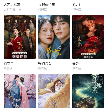
天才，女友
我的前半生
老九门
更新至第14集
已完结
已完结
百花杀
野狗骨头
雀骨
已完结
已完结
已完结