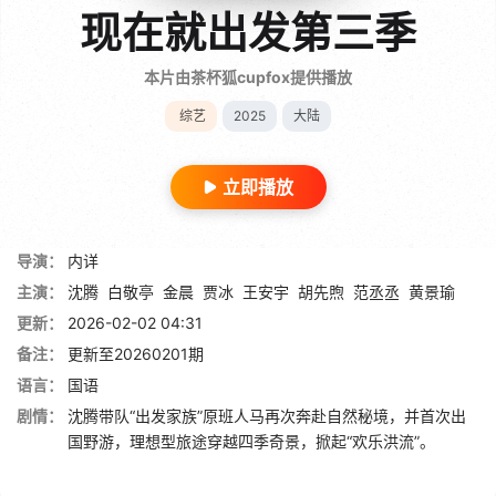
现在就出发第三季
本片由茶杯狐cupfox提供播放
综艺
2025
大陆
立即播放
导演：
内详
主演：
沈腾
白敬亭
金晨
贾冰
王安宇
胡先煦
范丞丞
黄景瑜
更新：
2026-02-02 04:31
备注：
更新至20260201期
语言：
国语
剧情：
沈腾带队“出发家族”原班人马再次奔赴自然秘境，并首次出
国野游，理想型旅途穿越四季奇景，掀起“欢乐洪流”。