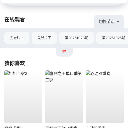
在线观看
切换节点
先导片上
先导片下
第20251023期
第20251025期
猜你喜欢