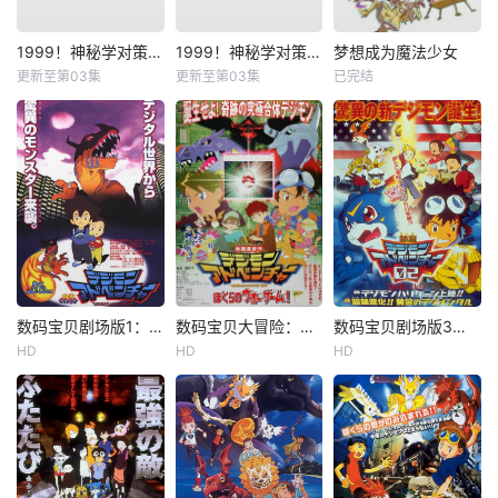
1999！神秘学对策部国语
1999！神秘学对策部英语
梦想成为魔法少女
更新至第03集
更新至第03集
已完结
数码宝贝剧场版1：滚球兽诞生之谜
数码宝贝大冒险：我们的战争游戏！
数码宝贝剧场版3：前篇・数码兽飓风登陆！！后篇・超绝进化！
HD
HD
HD