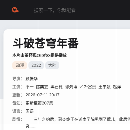
斗破苍穹年番
本片由茶杯狐cupfox提供播放
动漫
2022
大陆
导演：
顾振华
主演：
不一
陈奕雯
黑石稔
郭鸿博
v17-富贵
王宇航
赵洋
更新：
2026-07-11 20:17
备注：
更新至第207集
语言：
国语
剧情：
三年之约后，萧炎终于在迦南学院见到了薰儿，此后他
炎……