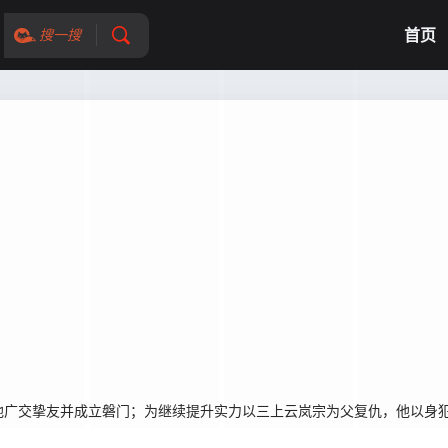
首页
搜一搜
广交挚友并成立磐门；为继续提升实力以三上云岚宗为父复仇，他以身犯