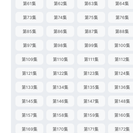
第61集
第62集
第63集
第64集
第73集
第74集
第75集
第76集
第85集
第86集
第87集
第88集
第97集
第98集
第99集
第100集
第109集
第110集
第111集
第112集
第121集
第122集
第123集
第124集
第133集
第134集
第135集
第136集
第145集
第146集
第147集
第148集
第157集
第158集
第159集
第160集
第169集
第170集
第171集
第172集