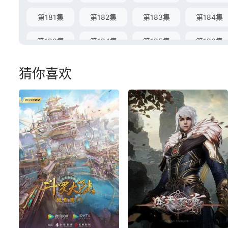
第181集
第182集
第183集
第184集
第193集
第194集
第195集
第196集
第205集
第206集
第207集
猜你喜欢