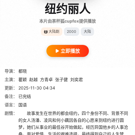
纽约丽人
本片由茶杯狐cupfox提供播放
大陆剧
2000
大陆
立即播放
导演：
都晓
主演：
瞿颖
赵越
方青卓
张子健
刘奕君
更新：
2025-11-30 04:34
备注：
已完结
语言：
国语
剧情：
故事发生在世界的都会纽约，四个身份不同、背景不同
的女人汤潘、凌风和何小藕因各自的心愿来到纽约进行圆
梦，她们从事业的最低谷开始做起，经历异国他乡的人事沧
桑，面对爱情、生活的艰难选择，最终得到自己的人生梦