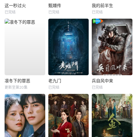
这一秒过火
甄嬛传
我的前半生
已完结
已完结
已完结
凛冬下的罪恶
老九门
兵自风中来
更新至第20集
已完结
已完结