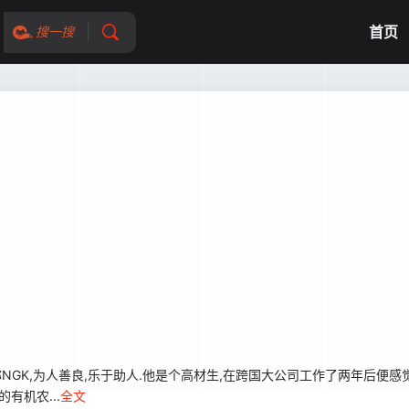
首页
搜一搜
an),简称NGK,为人善良,乐于助人.他是个高材生,在跨国大公司工作了两年后
有机农...
全文