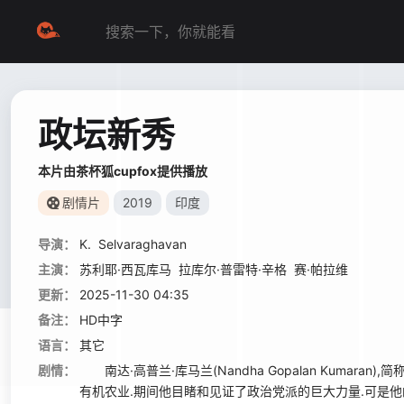
政坛新秀
本片由茶杯狐cupfox提供播放
剧情片
2019
印度
导演：
K.
Selvaraghavan
主演：
苏利耶·西瓦库马
拉库尔·普雷特·辛格
赛·帕拉维
更新：
2025-11-30 04:35
备注：
HD中字
语言：
其它
剧情：
南达·高普兰·库马兰(Nandha Gopalan Kumar
有机农业.期间他目睹和见证了政治党派的巨大力量.可是他的