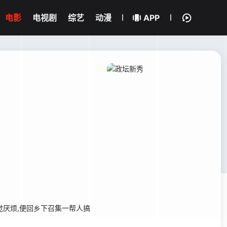
电影
电视剧
综艺
动漫
APP
便感觉厌烦,便回乡下召集一帮人搞