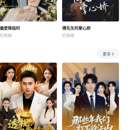
偏爱降临时
傅先生的掌心娇
已完结
已完结
更多