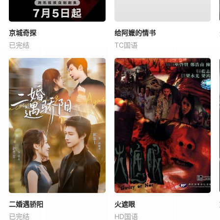
京城奇探
给阿嬷的情书
已完结
TC国语
二婚遇骄阳
火遮眼
已完结
HD国语