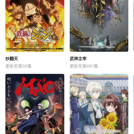
炒翻天
武神主宰
更新至第06集
更新至第681集