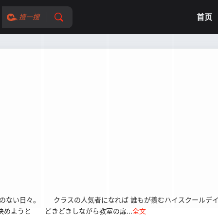
首页
搜一搜
のない日々。 クラスの人気者になれば 誰もが羨むハイスクールデイ
めようと どきどきしながら教室の扉...
全文