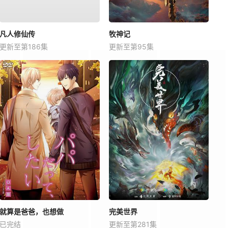
凡人修仙传
牧神记
更新至第186集
更新至第95集
就算是爸爸，也想做
完美世界
已完结
更新至第281集