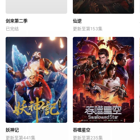
剑来第二季
仙逆
已完结
更新至第153集
妖神记
吞噬星空
更新至第441集
更新至第235集