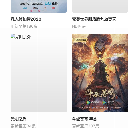
凡人修仙传2020
完美世界剧场版九劫焚天
更新至第186集
HD国语
光阴之外
斗破苍穹 年番
更新至第34集
更新至第207集