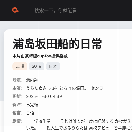
浦岛坂田船的日常
本片由茶杯狐cupfox提供播放
动漫
2019
日本
导演：
池内翔
主演：
うらたぬき
志麻
となりの坂田。
センラ
更新：
2025-11-30 04:39
备注：
已完结
语言：
日语
剧情：
学校生活ーー それは誰もが一度は経験する かけがえ
いた。 転入生であるうらたは 高校デビューを華麗に決