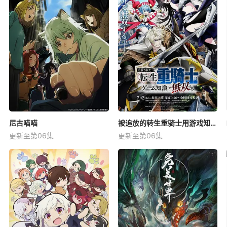
尼古喵喵
被追放的转生重骑士用游戏知识开无双
更新至第06集
更新至第06集