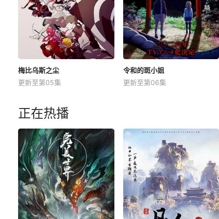
梅比乌斯之尘
令和的斑小姐
更新至第05集
更新至第06集
正在热播