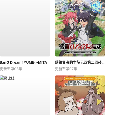
BanG Dream! YUME∞MITA
落第贤者的学院无双第二回转生，S等级作弊魔术师冒险记
更新至第08集
更新至第07集