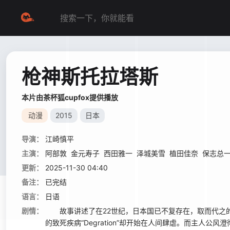
枪神斯托拉塔斯
本片由茶杯狐cupfox提供播放
动漫
2015
日本
导演：
江崎慎平
主演：
阿部敦
金元寿子
西田雅一
泽城美雪
植田佳奈
保志总
更新：
2025-11-30 04:40
备注：
已完结
语言：
日语
剧情：
故事讲述了在22世纪，日本国已不复存在，取而代之的
的致死疾病“Degration”却开始在人间肆虐。而主人公风