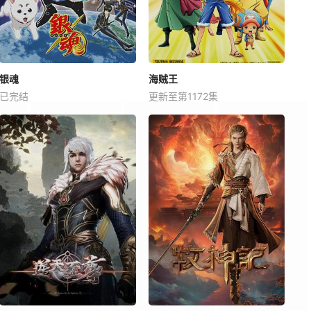
银魂
海贼王
已完结
更新至第1172集