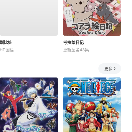
燃比娃
考拉绘日记
HD国语
更新至第43集
更多