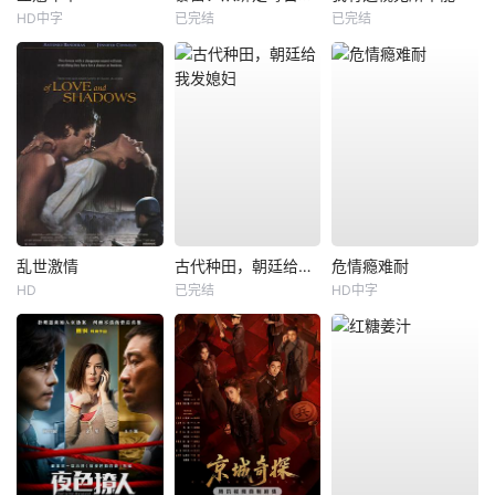
HD中字
已完结
已完结
乱世激情
古代种田，朝廷给我发媳妇
危情瘾难耐
HD
已完结
HD中字