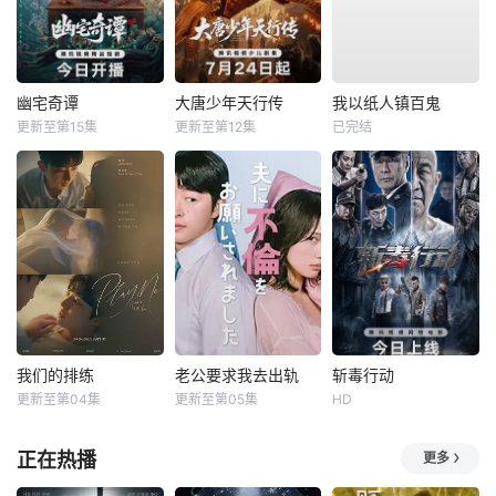
幽宅奇谭
大唐少年天行传
我以纸人镇百鬼
更新至第15集
更新至第12集
已完结
我们的排练
老公要求我去出轨
斩毒行动
更新至第04集
更新至第05集
HD
正在热播
更多