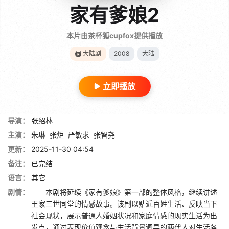
家有爹娘2
本片由茶杯狐cupfox提供播放
大陆剧
2008
大陆
立即播放
导演：
张绍林
主演：
朱琳
张炬
严敏求
张智尧
更新：
2025-11-30 04:54
备注：
已完结
语言：
其它
剧情：
本剧将延续《家有爹娘》第一部的整体风格，继续讲述
王家三世同堂的情感故事。该剧以贴近百姓生活、反映当下
社会现状，展示普通人婚姻状况和家庭情感的现实生活为出
发点，通过表现价值观念与生活背景迥异的两代人对生活各