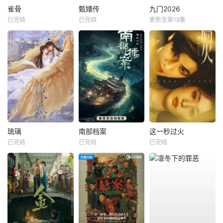
雀骨
甄嬛传
九门2026
已完结
已完结
更新至第18集
琉璃
南部档案
这一秒过火
已完结
已完结
已完结