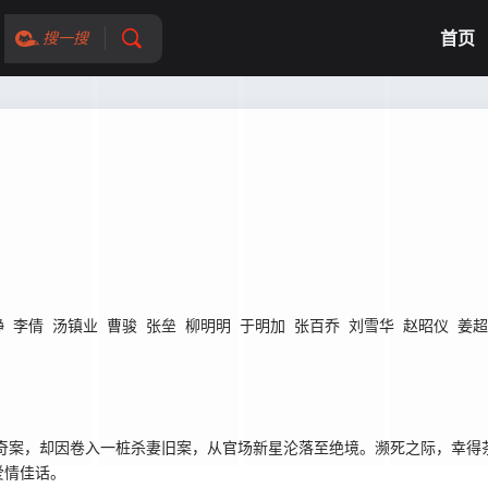
首页
搜一搜
静
李倩
汤镇业
曹骏
张垒
柳明明
于明加
张百乔
刘雪华
赵昭仪
姜超
案，却因卷入一桩杀妻旧案，从官场新星沦落至绝境。濒死之际，幸得茶
爱情佳话。