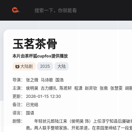
玉茗茶骨
本片由茶杯狐cupfox提供播放
大陆剧
2025
大陆
导演：
张之微
马诗歌
国浩
主演：
侯明昊
古力娜扎
陈若轩
程潇
赵弈钦
张南
张慧雯
胡
更新：
2026-01-15 12:30
备注：
已完结
语言：
国语
剧情：
年轻状元郎陆江来（侯明昊 饰）上任淳宁知县后屡破奇
救。两人联手整顿家族、开拓茶道，在茶园里缔结了一段