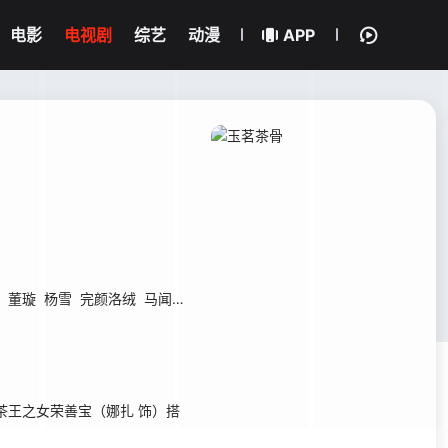
电影
电视剧
综艺
动漫
APP
董璇
杨雪
完颜洛绒
马闻远
李菲
赵嘉敏
刘擎
舒童
张婉莹
滕泽文
王之女荣善宝（娜扎 饰）搭