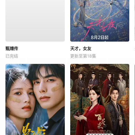
甄嬛传
天才，女友
已完结
更新至第18集