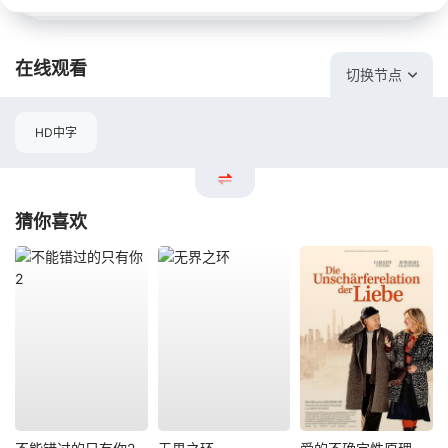
在线观看
切换节点
HD中字
猜你喜欢