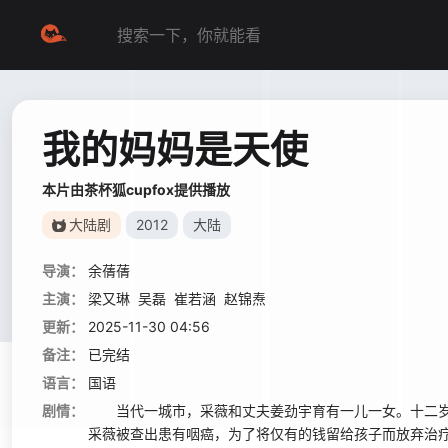
我的妈妈是天使
本片由茶杯狐cupfox提供播放
大陆剧
2012
大陆
导演：
余蒨蒨
主演：
梁又琳
吴磊
崔若涵
赵锦焘
更新：
2025-11-30 04:56
备注：
已完结
语言：
国语
剧情：
当代一城市，采薇和丈夫姜劲宇育有一儿一女。十二岁
采薇被查出患有咽癌，为了将仅有的钱留给孩子而放弃治疗