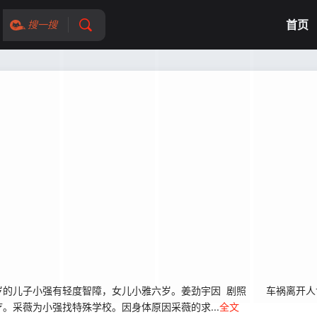
首页
搜一搜
的儿子小强有轻度智障，女儿小雅六岁。姜劲宇因 剧照 车祸离开人
。采薇为小强找特殊学校。因身体原因采薇的求...
全文