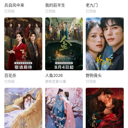
兵自风中来
我的前半生
老九门
已完结
已完结
已完结
百花杀
人鱼2026
野狗骨头
已完结
更新至第10集
已完结