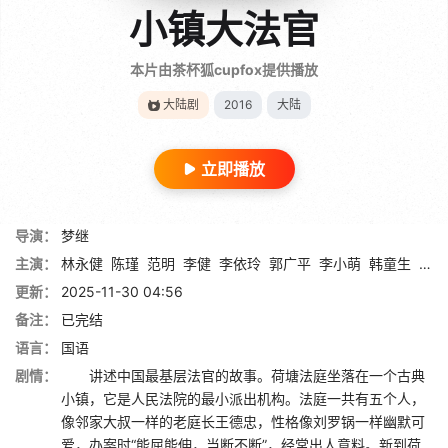
小镇大法官
本片由茶杯狐cupfox提供播放
大陆剧
2016
大陆
立即播放
导演：
梦继
主演：
林永健
陈瑾
范明
李健
李依玲
郭广平
李小萌
韩童生
刘敏
更新：
2025-11-30 04:56
备注：
已完结
语言：
国语
剧情：
讲述中国最基层法官的故事。荷塘法庭坐落在一个古典
小镇，它是人民法院的最小派出机构。法庭一共有五个人，
像邻家大叔一样的老庭长王德忠，性格像刘罗锅一样幽默可
爱，办案时“能屈能伸，当断不断”，经常出人意料。新到荷