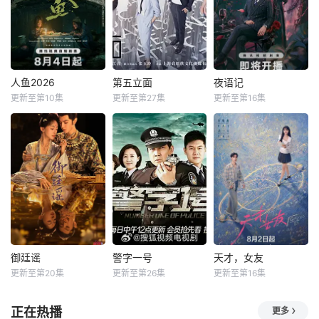
人鱼2026
第五立面
夜语记
更新至第10集
更新至第27集
更新至第16集
御廷谣
警字一号
天才，女友
更新至第20集
更新至第26集
更新至第16集
正在热播
更多