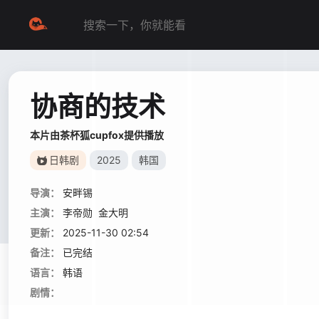
协商的技术
本片由茶杯狐cupfox提供播放
日韩剧
2025
韩国
导演：
安畔锡
主演：
李帝勋
金大明
更新：
2025-11-30 02:54
备注：
已完结
语言：
韩语
剧情：