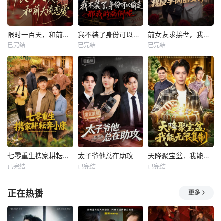
限时一百天，和前夫谈恋爱
我不装了身份可以偷走那我的病例呢
前女友求接盘，我反手闪婚女神
已完结
已完结
已完结
七零重生携家耕耘奔小康
太子爷他总在助攻
天降聚宝盆，我能无限复制
已完结
已完结
已完结
正在热播
更多