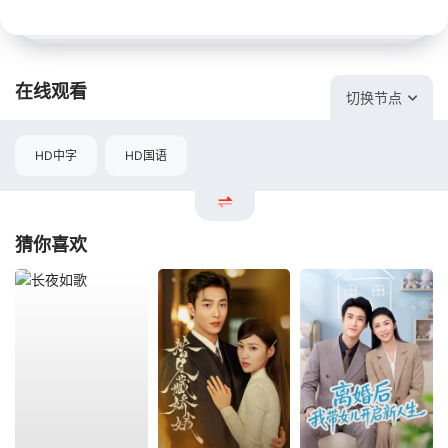
在线观看
切换节点
HD中字
HD国语
猜你喜欢