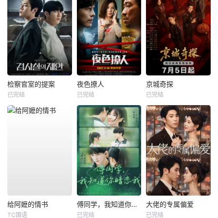
检察官室的提案
夜色撩人
京城奇探
已完结
已完结
已完结
给阿嬷的情书
傅同学，我知道你暗恋我
大佬的专属偏爱
TC国语
已完结
已完结