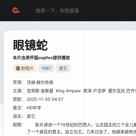
眼镜蛇
本片由茶杯狐cupfox提供播放
剧情片
1987
其它
导演：
沃纳·赫尔佐格
主演：
克劳斯·金斯基
King Ampaw
若泽·卢戈伊
塞尔瓦托·巴齐
更新：
2025-11-30 04:57
备注：
HD中字
语言：
其它
剧情：
影片讲述一个19世纪的巴西人，让庄园主的三个女儿都
了一个疯狂的君主，自立为王。几年过去了，他越来越有