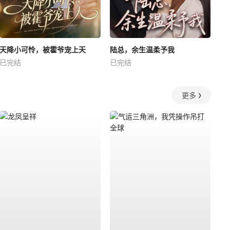
天降小可怜，被霍爷宠上天
陆总，余生温柔予我
已完结
已完结
更多