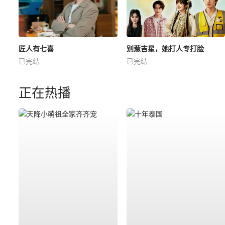
匠人有七喜
别惹吉星，她打人专打脸
已完结
已完结
正在热播