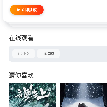
立即播放
在线观看
HD中字
HD国语
猜你喜欢