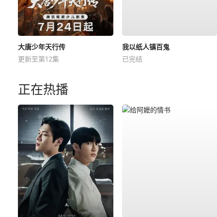
大唐少年天行传
我以纸人镇百鬼
更新至第12集
已完结
正在热播