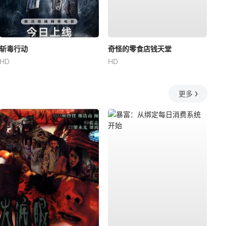
斩毒行动
奇怪的零食店钱天堂
HD
HD
更多