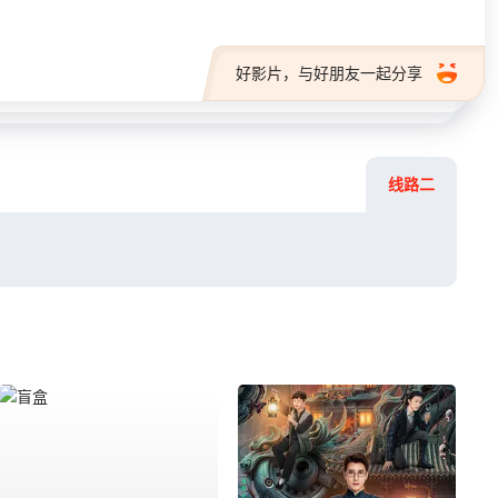
好影片，与好朋友一起分享
线路二