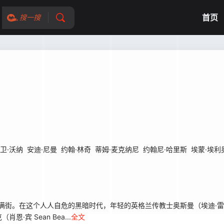
首页
搜一搜
卫·沃纳
安迪·尼曼
约翰·林奇
蒂姆·麦克纳尼
约翰尼·哈里斯
埃蒙·埃利
在这个人人自危的黑暗时代，年轻的英格兰传教士奥斯曼（埃迪·雷德梅尼 E
宾 Sean Bea...
全文