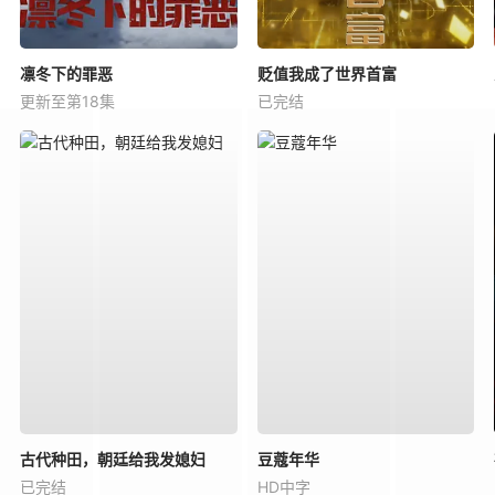
凛冬下的罪恶
贬值我成了世界首富
更新至第18集
已完结
古代种田，朝廷给我发媳妇
豆蔻年华
已完结
HD中字