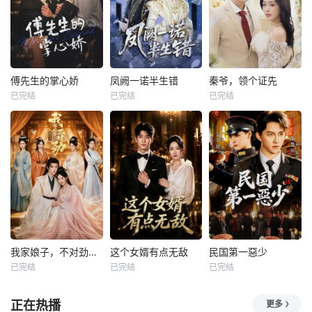
傅先生的掌心娇
凤阙一诺半生错
秦爷，领个证先
已完结
已完结
已完结
我家娘子，不对劲第四季
这个女婿有点无敌
民国第一惡少
已完结
已完结
已完结
正在热播
更多