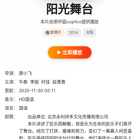
阳光舞台
本片由茶杯狐cupfox提供播放
剧情片
2014
大陆
立即播放
导演：
廖小飞
主演：
牛犇
李刚
时佳
段菁菁
更新：
2025-11-30 05:11
备注：
HD国语
语言：
国语
剧情：
出品单位: 北京永利祥禾文化传播有限公司
本片讲述了民乐团解散，视音乐为生命的民乐手们离开
了舞台。经历了打拼、磨难和努力，变幻了一幕幕人间悲喜
剧，民乐最终回到阳光灿烂的舞台。他们演绎出一群民乐人