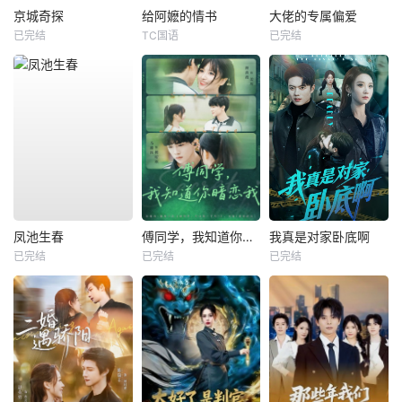
京城奇探
给阿嬷的情书
大佬的专属偏爱
已完结
TC国语
已完结
凤池生春
傅同学，我知道你暗恋我
我真是对家卧底啊
已完结
已完结
已完结