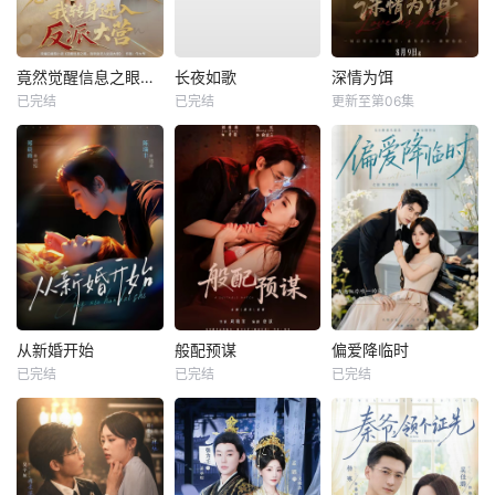
竟然觉醒信息之眼，我转身进入反派大营
长夜如歌
深情为饵
已完结
已完结
更新至第06集
从新婚开始
般配预谋
偏爱降临时
已完结
已完结
已完结