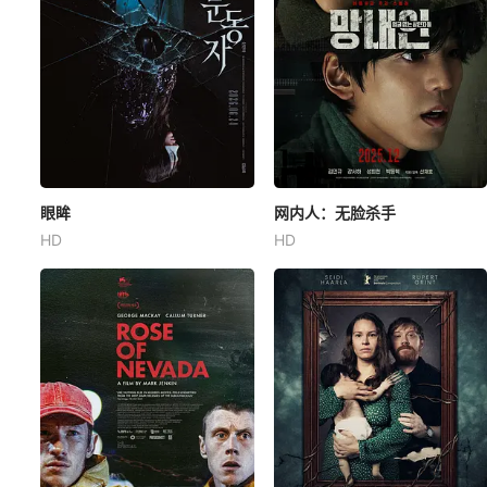
眼眸
网内人：无脸杀手
HD
HD