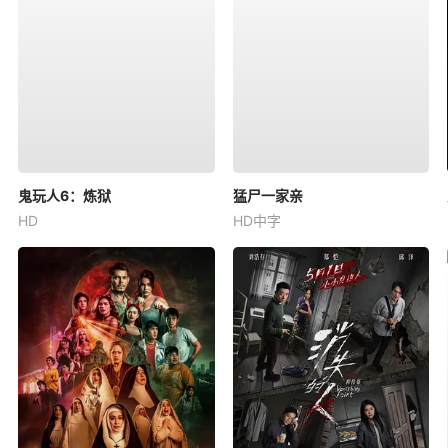
鬼玩人6：炼狱
猛尸一家亲
HD
HD中字