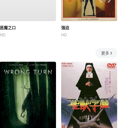
恶魔之口
强迫
HD
HD
更多