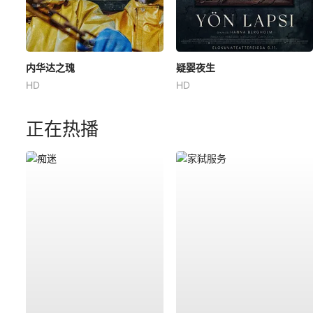
内华达之瑰
疑婴夜生
HD
HD
正在热播