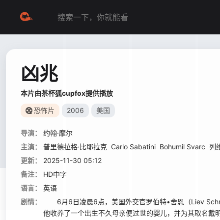
凶兆
本片由茶杯狐cupfox提供播放
恐怖片
2006
美国
导演：
约翰·摩尔
主演：
普里德拉格·比耶拉克
Carlo Sabatini
Bohumil Svarc
列
更新：
2025-11-30 05:12
备注：
HD中字
语言：
英语
剧情：
6月6日凌晨6点，美国外交官罗伯特•舍恩（Liev Schrei
他收养了一个出生不久母亲便过世的婴儿，并为其取名戴明。