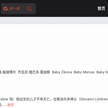
首页
搜一搜
维·施瑞博尔
乔瓦尼·隆巴多·雷迪斯
Baby Zikova
Baby Morvas
Baby M
ber 饰）刚出生的儿子不幸夭亡，在斯派尔多神父（Giovanni Lombard
...
全文