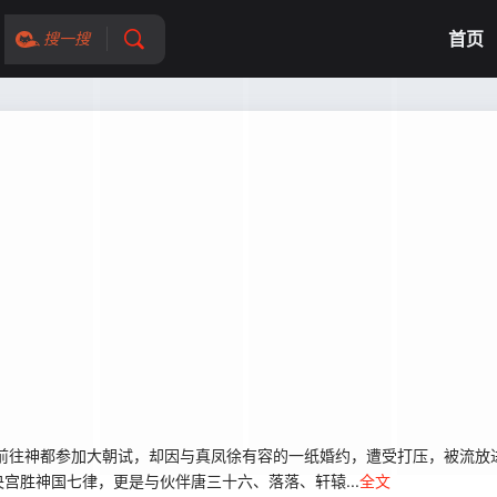
首页
搜一搜
前往神都参加大朝试，却因与真凤徐有容的一纸婚约，遭受打压，被流放
宫胜神国七律，更是与伙伴唐三十六、落落、轩辕...
全文