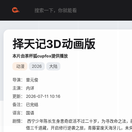
择天记3D动画版
本片由茶杯狐cupfox提供播放
动漫
2026
大陆
导演：
曾元俊
主演：
内详
更新：
2026-07-11 10:16
备注：
已完结
语言：
国语
剧情：
西宁少年陈长生身患奇症活不过二十岁，为寻改命之法，
借三千道藏，开启修行逆袭之旅，青藤宴废天海牙儿，未央