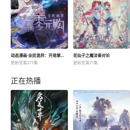
动态漫画·全民诡异：开局掌握零元购
花仙子之魔法香对论
更新至第271集
更新至第21集
正在热播