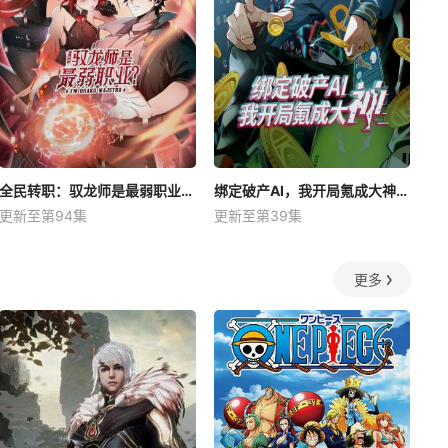
全民转职：驭龙师是最弱职业？动态漫
绑定破产AI，我开局氪成大神动态漫
更新至第94集
更新至第39集
更多