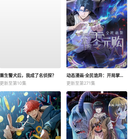
重生警犬后，我成了名侦探？
动态漫画·全民诡异：开局掌握零元购
更新至第10集
更新至第271集