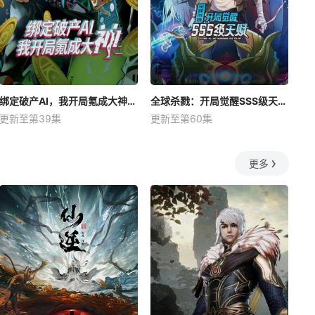
绑定破产AI，我开局氪成大神动态漫
全球杀戮：开局觉醒SSS级天赋动态漫
更新至第39集
更新至第60集
更多