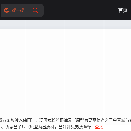
首页
搜一搜
将苏东坡渡入佛门）、辽国女粉丝耶律云（原型为高丽使者之子金富轼与
、仇家吕子厚（原型为吕惠卿，吕升卿兄弟及章惇...
全文