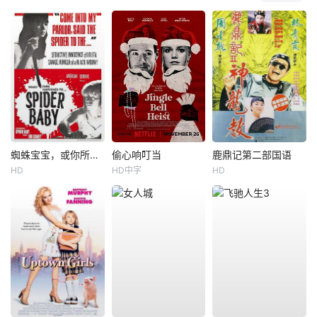
蜘蛛宝宝，或你所听说过最疯狂的故事
偷心响叮当
鹿鼎记第二部国语
HD
HD中字
HD