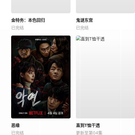
金特务：本色回归
鬼谜东宫
已完结
已完结
恶缘
直到T恤干透
已完结
更新至第04集