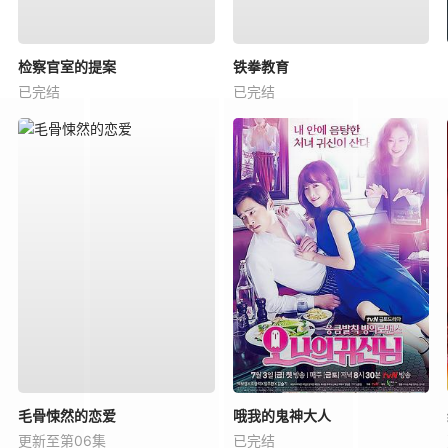
检察官室的提案
铁拳教育
已完结
已完结
毛骨悚然的恋爱
哦我的鬼神大人
更新至第06集
已完结