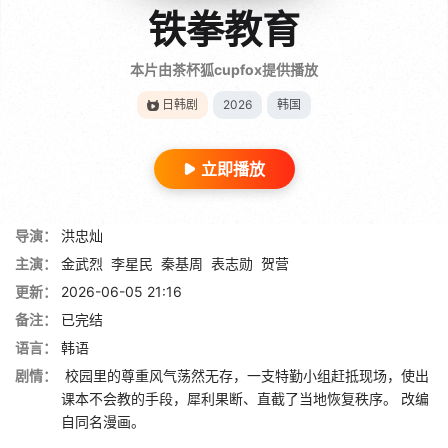
铁拳教育
本片由茶杯狐cupfox提供播放
日韩剧
2026
韩国
立即播放
导演：
洪忠灿
主演：
金武烈
李星民
秦基周
表志勋
贺营
更新：
2026-06-05 21:16
备注：
已完结
语言：
韩语
剧情：
校园里的尊重风气荡然无存，一支特勤小组赶抵现场，使出
课本不会教的手段，犀利果断、直截了当地恢复秩序。 改编
自同名漫画。