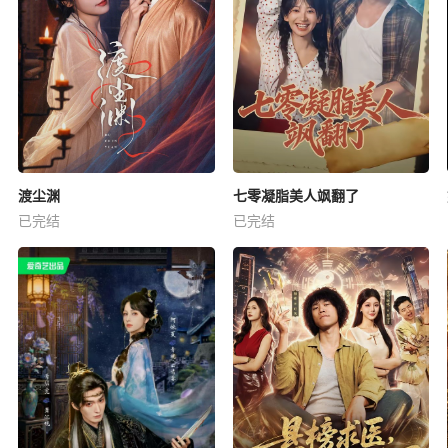
渡尘渊
七零凝脂美人飒翻了
已完结
已完结