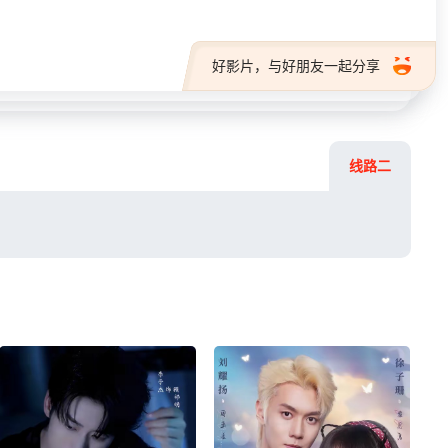
好影片，与好朋友一起分享
线路二