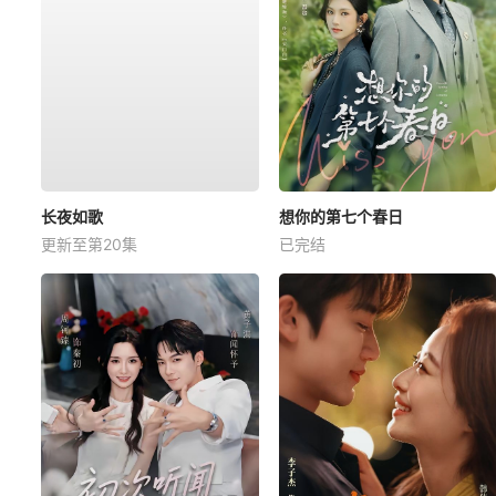
长夜如歌
想你的第七个春日
更新至第20集
已完结