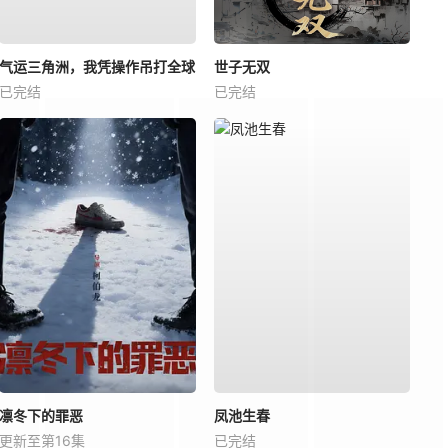
气运三角洲，我凭操作吊打全球
世子无双
已完结
已完结
凛冬下的罪恶
凤池生春
更新至第16集
已完结