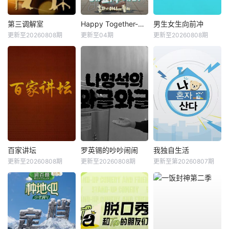
第三调解室
Happy Together-不是一个人真好
男生女生向前冲
更新至20260808期
更新至04期
更新至20260808期
百家讲坛
罗英锡的吵吵闹闹
我独自生活
更新至20260808期
更新至20260808期
更新至第20260807期