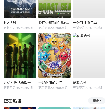
种地吧4
脱口秀和Ta的朋友们第三季
一饭封神第二季
更新至第20260808期
更新至第20260808期
更新至第20260808期
开始推理吧第四季
一路向海的少年
伦敦合伙
更新至第20260807期
更新至第20260808期
更新至第20260808期
正在热播
更多