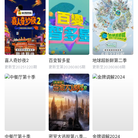
喜人奇妙夜2
百变智多星
地球超新鲜第二季
更新至20251220期
更新至第20260805期
更新至20260808期
中餐厅第十季
密室大逃脱第八季大神版
金牌调解2024