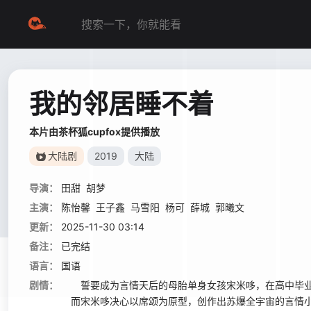
我的邻居睡不着
本片由茶杯狐cupfox提供播放
大陆剧
2019
大陆
导演：
田甜
胡梦
主演：
陈怡馨
王子鑫
马雪阳
杨可
薛城
郭曦文
更新：
2025-11-30 03:14
备注：
已完结
语言：
国语
剧情：
誓要成为言情天后的母胎单身女孩宋米哆，在高中毕业
而宋米哆决心以席颂为原型，创作出苏爆全宇宙的言情小说