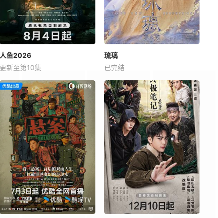
人鱼2026
琉璃
更新至第10集
已完结