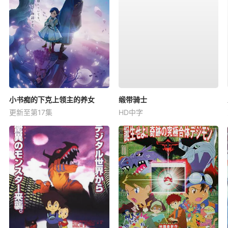
小书痴的下克上领主的养女
缎带骑士
更新至第17集
HD中字