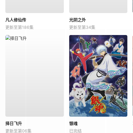
凡人修仙传
光阴之外
更新至第186集
更新至第34集
择日飞升
银魂
更新至第06集
已完结