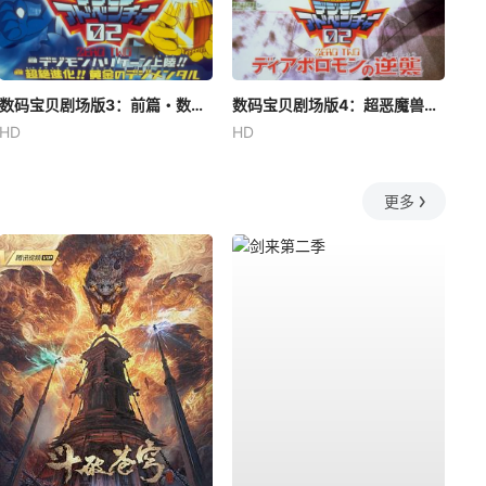
数码宝贝剧场版3：前篇・数码兽飓风登陆！！后篇・超绝进化！
数码宝贝剧场版4：超恶魔兽的反击
HD
HD
更多