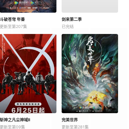
斗破苍穹 年番
剑来第二季
更新至第207集
已完结
斩神之凡尘神域Ⅱ
完美世界
更新至第09集
更新至第281集