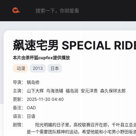
飙速宅男 SPECIAL RID
本片由茶杯狐cupfox提供播放
动漫
2013
日本
导演：
锅岛修
主演：
山下大辉
鸟海浩辅
福岛润
安元洋贵
森久保祥太郎
更新：
2025-11-30 04:40
备注：
OAD
语言：
日语
剧情：
阳光明媚的日子里，高校联赛召开在即，千叶县立总北
是一个需要团队精神的运动，希望他能和小宅男小野田坂道