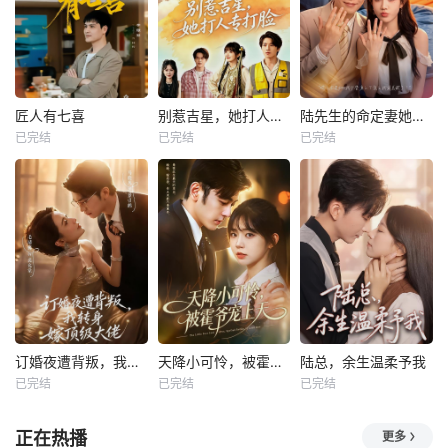
匠人有七喜
别惹吉星，她打人专打脸
陆先生的命定妻她飒又野
已完结
已完结
已完结
订婚夜遭背叛，我转身嫁顶级大佬
天降小可怜，被霍爷宠上天
陆总，余生温柔予我
已完结
已完结
已完结
正在热播
更多