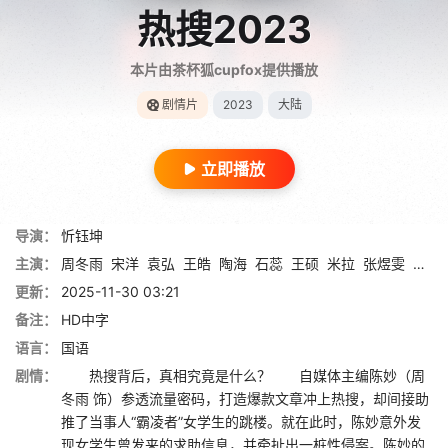
热搜2023
本片由茶杯狐cupfox提供播放
剧情片
2023
大陆
立即播放
导演：
忻钰坤
主演：
周冬雨
宋洋
袁弘
王皓
陶海
石蕊
王硕
米拉
张煜雯
钟晨
更新：
2025-11-30 03:21
备注：
HD中字
语言：
国语
剧情：
热搜背后，真相究竟是什么？ 自媒体主编陈妙（周
冬雨 饰）参透流量密码，打造爆款文章冲上热搜，却间接助
推了当事人“霸凌者”女学生的跳楼。就在此时，陈妙意外发
现女学生曾发来的求助信息，并牵扯出一桩性侵案。陈妙的