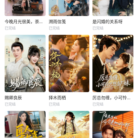
今晚月光很美，茶香四溢
溯雨信笺
是闪婚的关系呀
已完结
已完结
已完结
赐卿良辰
择木而栖
厉总勿缠，小可怜只想当厂妹
已完结
已完结
已完结