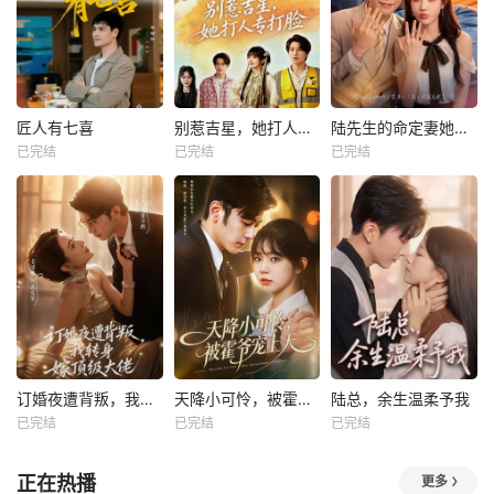
匠人有七喜
别惹吉星，她打人专打脸
陆先生的命定妻她飒又野
已完结
已完结
已完结
订婚夜遭背叛，我转身嫁顶级大佬
天降小可怜，被霍爷宠上天
陆总，余生温柔予我
已完结
已完结
已完结
正在热播
更多