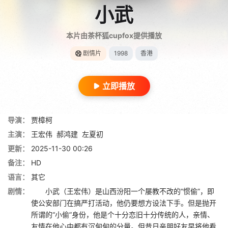
小武
本片由茶杯狐cupfox提供播放
剧情片
1998
香港
立即播放
导演：
贾樟柯
主演：
王宏伟
郝鸿建
左夏初
更新：
2025-11-30 00:26
备注：
HD
语言：
其它
剧情：
小武（王宏伟）是山西汾阳一个屡教不改的“惯偷”，即
使公安部门在搞严打活动，他仍要想方设法下手。但是抛开
所谓的“小偷”身份，他是个十分恋旧十分传统的人，亲情、
友情在他心中都有沉甸甸的分量。但昔日亲朋好友早将他看