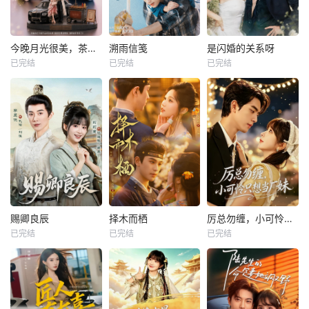
今晚月光很美，茶香四溢
溯雨信笺
是闪婚的关系呀
已完结
已完结
已完结
赐卿良辰
择木而栖
厉总勿缠，小可怜只想当厂妹
已完结
已完结
已完结