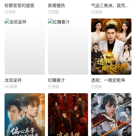
检察官室的提案
新婚慢热
气运三角洲，我凭操作吊打全球
已完结
已完结
已完结
龙凤呈祥
红糖姜汁
透视：一眼定乾坤
HD国语
已完结
已完结