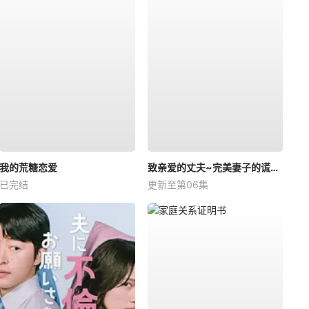
我的荒糖恋爱
致亲爱的丈夫~完美妻子的谎言~
已完结
更新至第06集