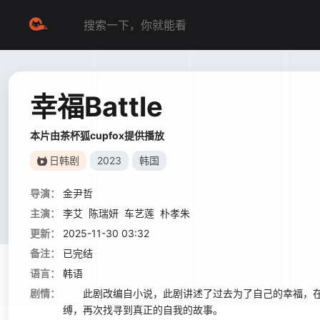
幸福Battle
本片由茶杯狐cupfox提供播放
日韩剧
2023
韩国
导演：
金尹哲
主演：
李艾
陈瑞妍
车艺莲
朴孝朱
更新：
2025-11-30 03:32
备注：
已完结
语言：
韩语
剧情：
此剧改编自小说，此剧讲述了过去为了自己的幸福，在S
缚，再次找寻到真正的自我的故事。