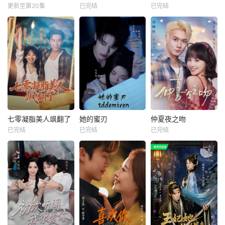
更新至第20集
已完结
已完结
七零凝脂美人飒翻了
她的蜜刃
仲夏夜之吻
已完结
已完结
已完结