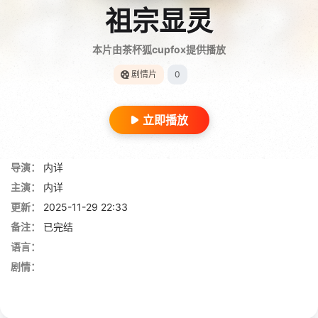
祖宗显灵
本片由茶杯狐cupfox提供播放
剧情片
0
立即播放
导演：
内详
主演：
内详
更新：
2025-11-29 22:33
备注：
已完结
语言：
剧情：