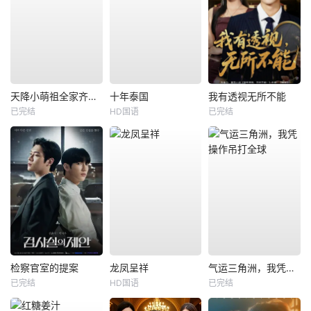
天降小萌祖全家齐齐宠
十年泰国
我有透视无所不能
已完结
HD国语
已完结
检察官室的提案
龙凤呈祥
气运三角洲，我凭操作吊打全球
已完结
HD国语
已完结