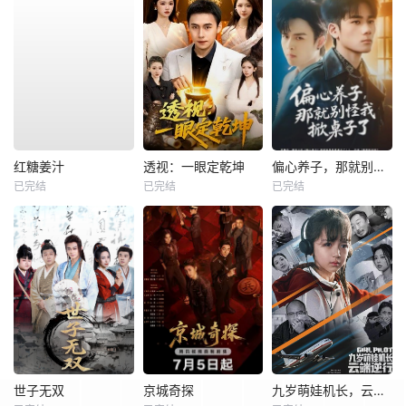
红糖姜汁
透视：一眼定乾坤
偏心养子，那就别怪我掀桌子了
已完结
已完结
已完结
世子无双
京城奇探
九岁萌娃机长，云端逆行