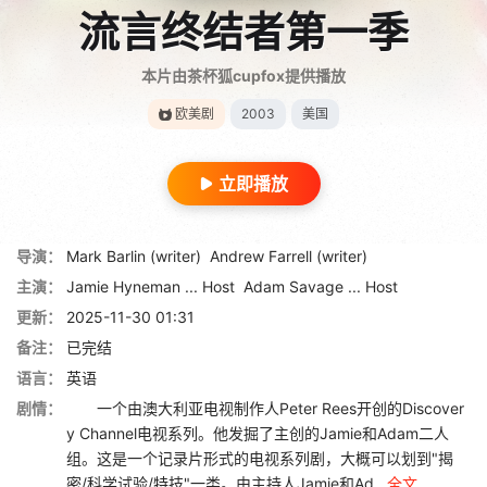
流言终结者第一季
本片由茶杯狐cupfox提供播放
欧美剧
2003
美国
立即播放
导演：
Mark Barlin (writer)
Andrew Farrell (writer)
主演：
Jamie Hyneman ... Host
Adam Savage ... Host
更新：
2025-11-30 01:31
备注：
已完结
语言：
英语
剧情：
一个由澳大利亚电视制作人Peter Rees开创的Discover
y Channel电视系列。他发掘了主创的Jamie和Adam二人
组。这是一个记录片形式的电视系列剧，大概可以划到"揭
密/科学试验/特技"一类。由主持人Jamie和Ad...
全文