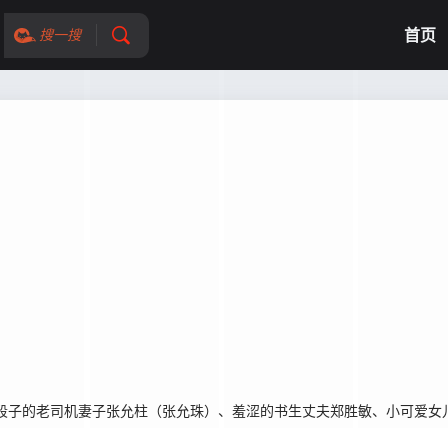
首页
搜一搜
子的老司机妻子张允柱（张允珠）、羞涩的书生丈夫郑胜敏、小可爱女儿L