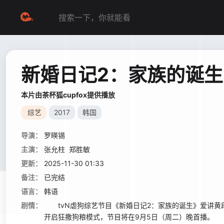
新婚日记2：家族的诞生
本片由茶杯狐cupfox提供播放
综艺
2017
韩国
导演：
罗䁐锡
主演：
张允柱
郑胜敏
更新：
2025-11-30 01:33
备注：
已完结
语言：
韩语
剧情：
tvN虐狗综艺节目《新婚日记2：家族的诞生》爱讲黄段
开启狂撒狗粮模式，节目将在9月5日（周二）晚首播。