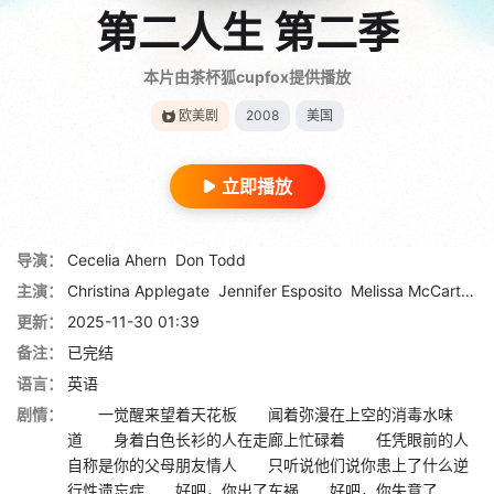
第二人生 第二季
本片由茶杯狐cupfox提供播放
欧美剧
2008
美国
立即播放
导演：
Cecelia Ahern
Don Todd
主演：
Christina Applegate
Jennifer Esposito
Melissa McCarthy
更新：
2025-11-30 01:39
备注：
已完结
语言：
英语
剧情：
一觉醒来望着天花板 闻着弥漫在上空的消毒水味
道 身着白色长衫的人在走廊上忙碌着 任凭眼前的人
自称是你的父母朋友情人 只听说他们说你患上了什么逆
行性遗忘症 好吧，你出了车祸 好吧，你失意了