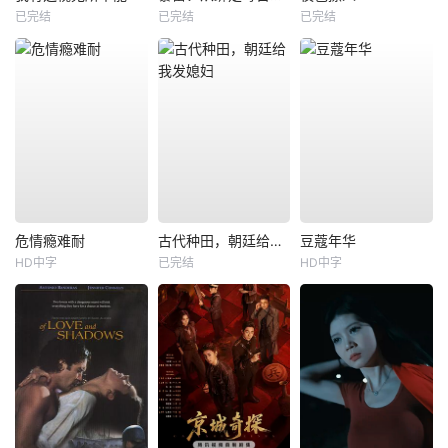
已完结
已完结
已完结
危情瘾难耐
古代种田，朝廷给我发媳妇
豆蔻年华
HD中字
已完结
HD中字