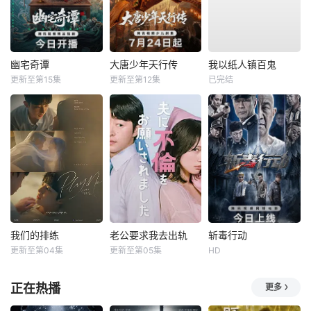
幽宅奇谭
大唐少年天行传
我以纸人镇百鬼
更新至第15集
更新至第12集
已完结
我们的排练
老公要求我去出轨
斩毒行动
更新至第04集
更新至第05集
HD
正在热播
更多