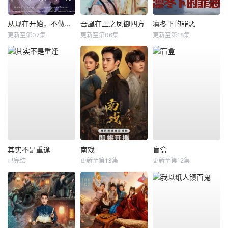
从现在开始，不做朋友了吧。
吾凰在上之凤御四方
凛冬下的罪恶
更新至第07集
更新至第06集
更新至第18集
其实不是重逢
南戏
盲盒
已完结
更新至第13集
更新至第12集