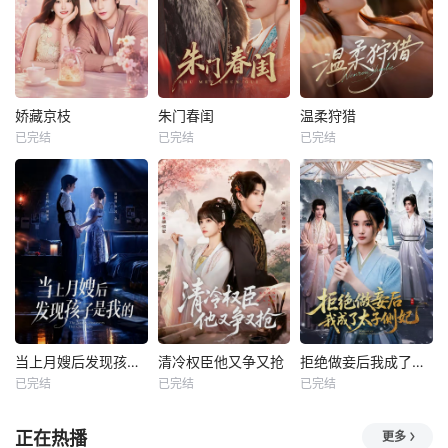
娇藏京枝
朱门春闺
温柔狩猎
已完结
已完结
已完结
当上月嫂后发现孩子是我的
清冷权臣他又争又抢
拒绝做妾后我成了太子侧妃
已完结
已完结
已完结
正在热播
更多