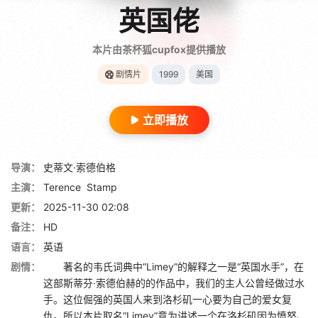
英国佬
本片由茶杯狐cupfox提供播放
剧情片
1999
美国
立即播放
导演：
史蒂文·索德伯格
主演：
Terence
Stamp
更新：
2025-11-30 02:08
备注：
HD
语言：
英语
剧情：
著名的韦氏词典中“Limey“的解释之一是“英国水手”，在
这部斯蒂芬·索德伯赫的的作品中，我们的主人公曾经做过水
手。这位倔强的英国人来到洛杉矶一心要为自己的爱女复
仇。所以本片取名“Limey”意为讲述一个在洛杉矶因为愤怒、