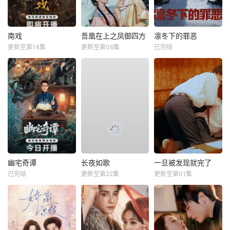
南戏
吾凰在上之凤御四方
凛冬下的罪恶
更新至第14集
更新至第08集
已完结
幽宅奇谭
长夜如歌
一旦被发现就完了
已完结
更新至第22集
更新至第01集