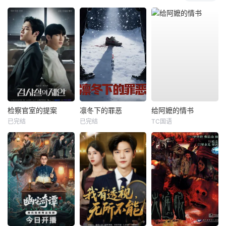
检察官室的提案
凛冬下的罪恶
给阿嬷的情书
已完结
已完结
TC国语