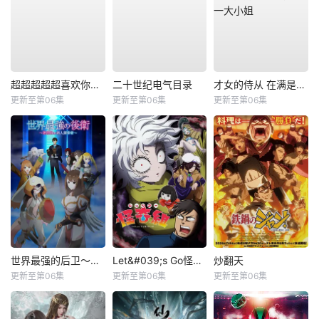
超超超超超喜欢你的100个女朋友第三季
二十世纪电气目录
才女的侍从 在满是高岭之花的贵族学校暗中照顾（毫无生活自理能力的）学院第一大小姐
更新至第06集
更新至第06集
更新至第06集
世界最强的后卫～迷宫国的新人探索者～
Let&#039;s Go怪奇组
炒翻天
更新至第06集
更新至第06集
更新至第06集