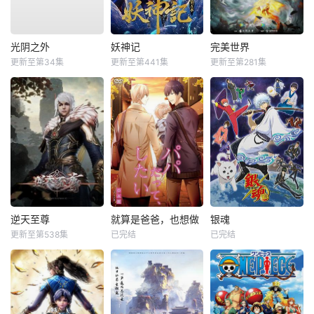
光阴之外
妖神记
完美世界
更新至第34集
更新至第441集
更新至第281集
逆天至尊
就算是爸爸，也想做
银魂
更新至第538集
已完结
已完结