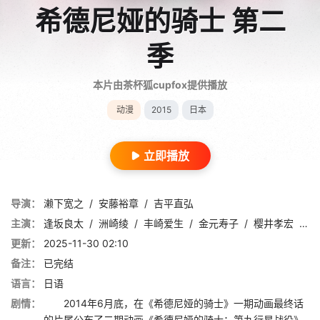
希德尼娅的骑士 第二
季
本片由茶杯狐cupfox提供播放
动漫
2015
日本
立即播放
导演：
濑下宽之
/
安藤裕章
/
吉平直弘
主演：
逢坂良太
/
洲崎绫
/
丰崎爱生
/
金元寿子
/
樱井孝宏
/
佐
更新：
2025-11-30 02:10
备注：
已完结
语言：
日语
剧情：
2014年6月底，在《希德尼娅的骑士》一期动画最终话
的片尾公布了二期动画《希德尼娅的骑士：第九行星战役》